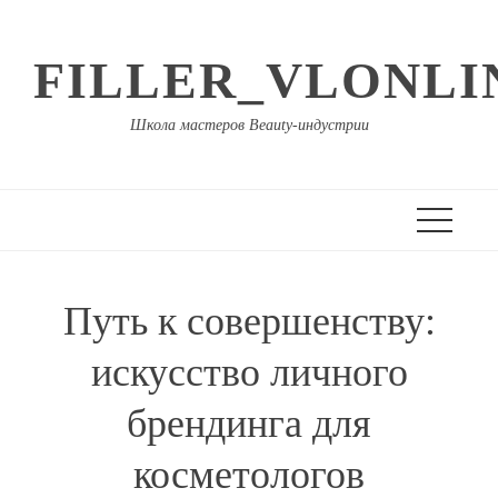
Перейти
к
FILLER_VLONLI
содержимому
Школа мастеров Beauty-индустрии
Путь к совершенству:
искусство личного
брендинга для
косметологов