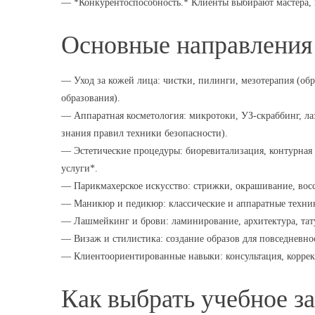
— *Конкурентоспособность.* Клиенты выбирают мастера, ко
Основные направления 
— Уход за кожей лица: чистки, пилинги, мезотерапия (о
образования).
— Аппаратная косметология: микротоки, УЗ-скраббинг, лаз
знания правил техники безопасности).
— Эстетические процедуры: биоревитализация, контурная
услуги*.
— Парикмахерское искусство: стрижки, окрашивание, восс
— Маникюр и педикюр: классические и аппаратные техни
— Лашмейкинг и брови: ламинирование, архитектура, тат
— Визаж и стилистика: создание образов для повседневно
— Клиентоориентированные навыки: консультация, коррек
Как выбрать учебное з