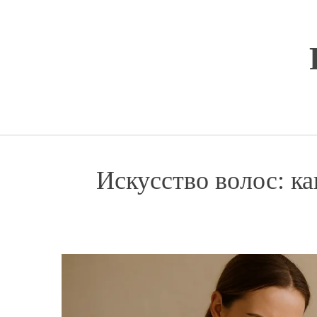
Перейти
к
содержимому
Искусство волос: ка