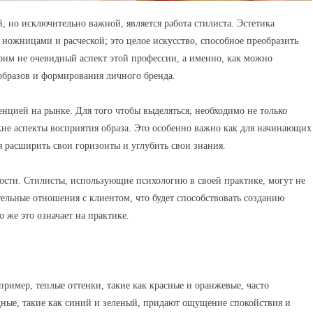
 но исключительно важной, является работа стилиста. Эстетика
 ножницами и расческой; это целое искусство, способное преобразить
рим не очевидный аспект этой профессии, а именно, как можно
образов и формирования личного бренда.
нцией на рынке. Для того чтобы выделяться, необходимо не только
кие аспекты восприятия образа. Это особенно важно как для начинающих
я расширить свои горизонты и углубить свои знания.
ости. Стилисты, использующие психологию в своей практике, могут не
тельные отношения с клиентом, что будет способствовать созданию
 же это означает на практике.
ример, теплые оттенки, такие как красные и оранжевые, часто
одные, такие как синий и зеленый, придают ощущение спокойствия и